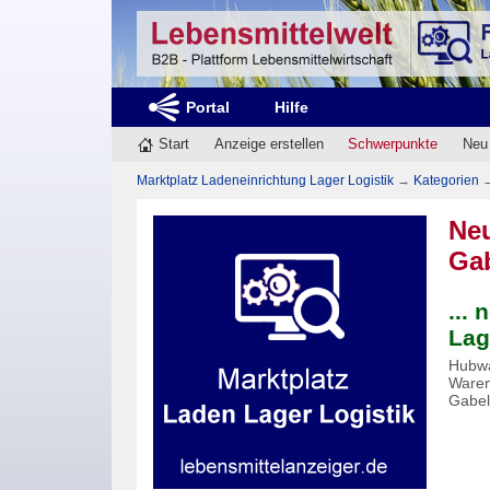
Portal
Hilfe
Start
Anzeige erstellen
Schwerpunkte
Neu
Marktplatz Ladeneinrichtung Lager Logistik
→
Kategorien
Ne
Gab
...
Lag
Hubwa
Waren
Gabel