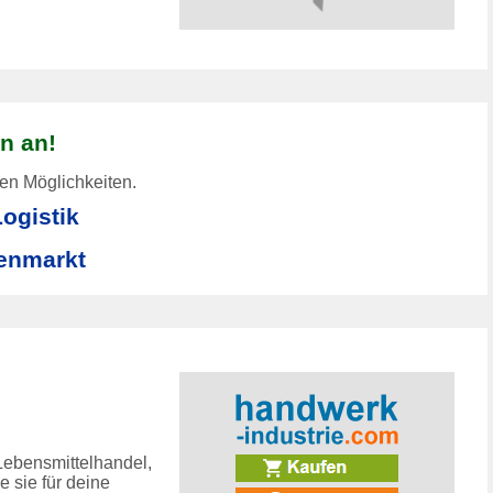
n an!
len Möglichkeiten.
ogistik
enmarkt
Lebensmittelhandel,
 sie für deine