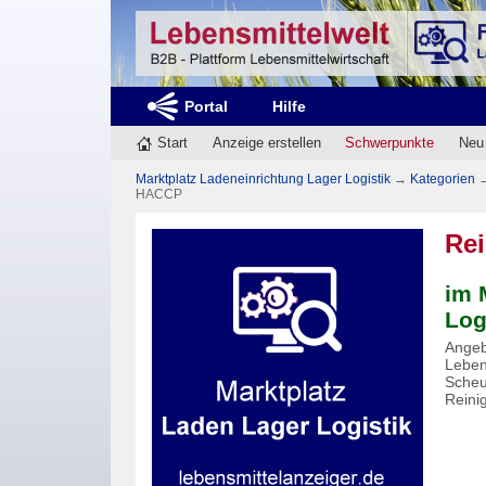
Portal
Hilfe
Start
Anzeige erstellen
Schwerpunkte
Neu
Marktplatz Ladeneinrichtung Lager Logistik
→
Kategorien
HACCP
Re
im 
Log
Angeb
Leben
Scheu
Reini